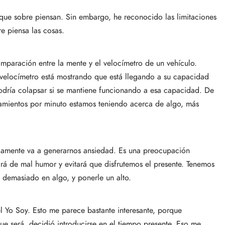
 que sobre piensan. Sin embargo, he reconocido las limitaciones
e piensa las cosas.
paración entre la mente y el velocímetro de un vehículo.
locímetro está mostrando que está llegando a su capacidad
odría colapsar si se mantiene funcionando a esa capacidad. De
samientos por minuto estamos teniendo acerca de algo, más
solamente va a generarnos ansiedad. Es una preocupación
rá de mal humor y evitará que disfrutemos el presente. Tenemos
 demasiado en algo, y ponerle un alto.
l Yo Soy. Esto me parece bastante interesante, porque
e será, decidió introducirse en el tiempo presente. Eso me