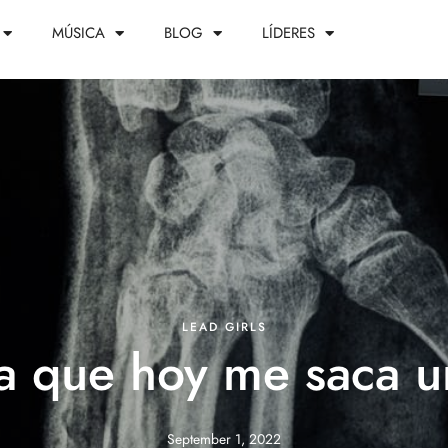
MÚSICA
BLOG
LÍDERES
LEAD GIRLS
ra que hoy me saca u
September 1, 2022