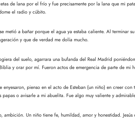
cetas de lana por el frío y fue precisamente por la lana que mi pat
dome el radio y cúbito.
 metió a bañar porque el agua ya estaba caliente. Al terminar su b
xageración y que de verdad me dolía mucho.
iera del suelo, agarrara una bufanda del Real Madrid poniéndome
blia y orar por mí. Fueron actos de emergencia de parte de mi he
 enyesaron, pienso en el acto de Esteban (un niño) en creer con t
s papas o avisarle a mi abuelita. Fue algo muy valiente y admirabl
, ambición. Un niño tiene fe, humildad, amor y honestidad. Jesús d