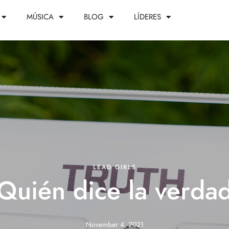
MÚSICA
BLOG
LÍDERES
LEAD GIRLS
Quién dice la verda
November 4, 2021