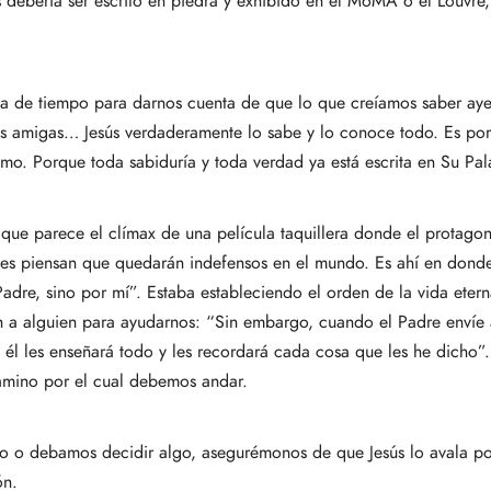
 debería ser escrito en piedra y exhibido en el MoMA o el Louvre
ea de tiempo para darnos cuenta de que lo que creíamos saber ayer
 mis amigas… Jesús verdaderamente lo sabe y lo conoce todo. Es p
smo. Porque toda sabiduría y toda verdad ya está escrita en Su Pal
 que parece el clímax de una película taquillera donde el protagoni
ales piensan que quedarán indefensos en el mundo. Es ahí en donde
Padre, sino por mí”. Estaba estableciendo el orden de la vida eter
an a alguien para ayudarnos: “Sin embargo, cuando el Padre env
—, él les enseñará todo y les recordará cada cosa que les he dich
amino por el cual debemos andar.
o o debamos decidir algo, asegurémonos de que Jesús lo avala po
ón.