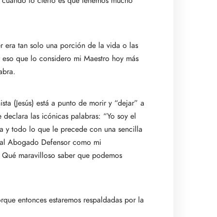
, cuando lo cierto es que tenemos mucho
 era tan solo una porción de la vida o las
or eso que lo considero mi Maestro hoy más
abra.
sta (Jesús) está a punto de morir y “dejar” a
 declara las icónicas palabras: “Yo soy el
na y todo lo que le precede con una sencilla
íe al Abogado Defensor como mi
o”. Qué maravilloso saber que podemos
rque entonces estaremos respaldadas por la