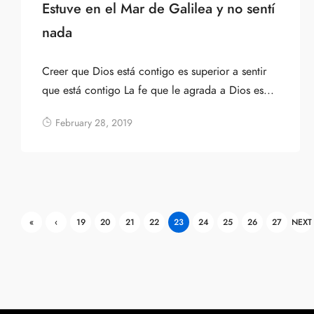
Estuve en el Mar de Galilea y no sentí
nada
Creer que Dios está contigo es superior a sentir
que está contigo La fe que le agrada a Dios es...
February 28, 2019
«
‹
19
20
21
22
23
24
25
26
27
NEXT
FIRST
PREV
›
IOUS