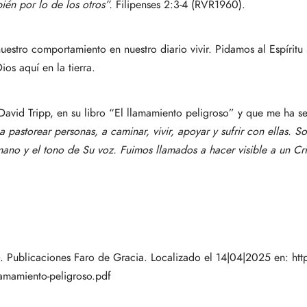
ién por lo de los otros”.
Filipenses 2:3-4 (RVR1960).
r nuestro comportamiento en nuestro diario vivir. Pidamos al Espír
os aquí en la tierra.
David Tripp, en su libro “El llamamiento peligroso” y que me ha s
 pastorear personas, a caminar, vivir, apoyar y sufrir con ellas. 
ano y el tono de Su voz. Fuimos llamados a hacer visible a un Cris
. Publicaciones Faro de Gracia. Localizado el 14|04|2025 en:
htt
lamamiento-peligroso.pdf