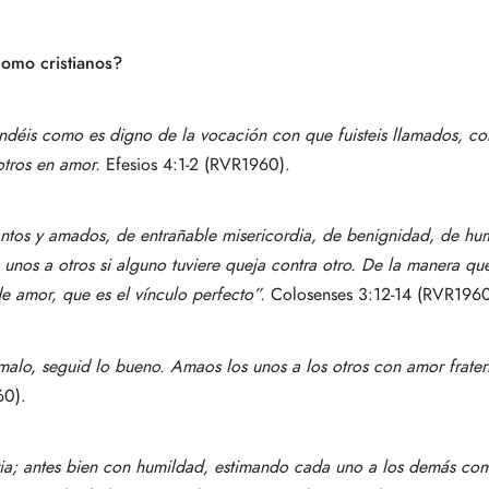
omo cristianos?
andéis como es digno de la vocación con que fuisteis llamados, 
otros en amor.
Efesios 4:1-2 (RVR1960).
antos y amados, de entrañable misericordia, de benignidad, de h
unos a otros si alguno tuviere queja contra otro. De la manera qu
de amor, que es el vínculo perfecto”.
Colosenses 3:12-14 (RVR1960
malo, seguid lo bueno. Amaos los unos a los otros con amor fratern
60).
ia; antes bien con humildad, estimando cada uno a los demás co