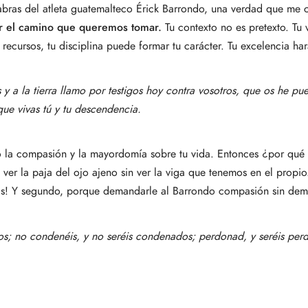
bras del atleta guatemalteco Érick Barrondo, una verdad que me 
r el camino que queremos tomar.
Tu contexto no es pretexto. Tu
recursos, tu disciplina puede formar tu carácter. Tu excelencia ha
s y a la tierra llamo por testigos hoy contra vosotros, que os he pu
que vivas tú y tu descendencia.
o la compasión y la mayordomía sobre tu vida. Entonces ¿por qué
ver la paja del ojo ajeno sin ver la viga que tenemos en el propio.
enas! Y segundo, porque demandarle al Barrondo compasión sin de
dos; no condenéis, y no seréis condenados; perdonad, y seréis per