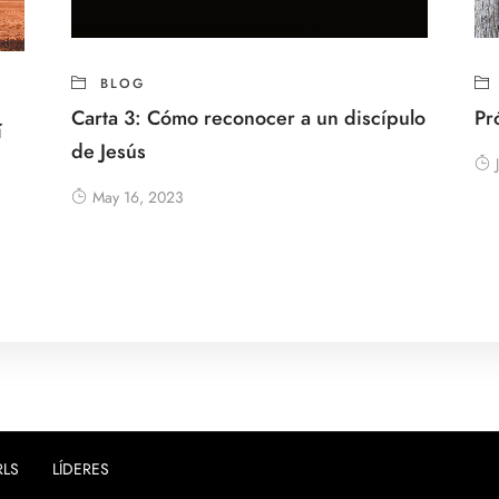
BLOG
Carta 3: Cómo reconocer a un discípulo
Pr
í
de Jesús
May 16, 2023
RLS
LÍDERES