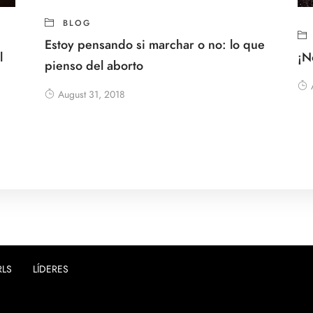
BLOG
Estoy pensando si marchar o no: lo que
¡N
l
pienso del aborto
August 31, 2018
RLS
LÍDERES